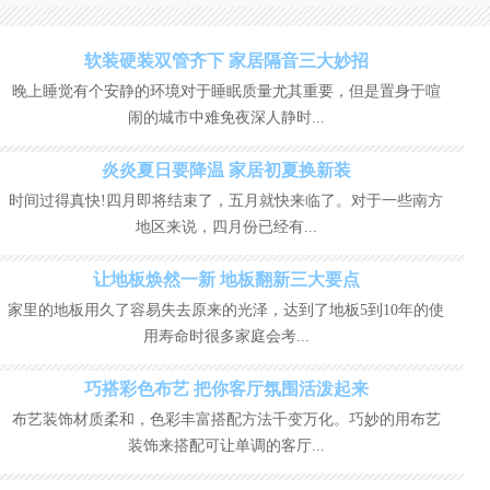
软装硬装双管齐下 家居隔音三大妙招
晚上睡觉有个安静的环境对于睡眠质量尤其重要，但是置身于喧
闹的城市中难免夜深人静时...
炎炎夏日要降温 家居初夏换新装
时间过得真快!四月即将结束了，五月就快来临了。对于一些南方
地区来说，四月份已经有...
让地板焕然一新 地板翻新三大要点
家里的地板用久了容易失去原来的光泽，达到了地板5到10年的使
用寿命时很多家庭会考...
巧搭彩色布艺 把你客厅氛围活泼起来
布艺装饰材质柔和，色彩丰富搭配方法千变万化。巧妙的用布艺
装饰来搭配可让单调的客厅...