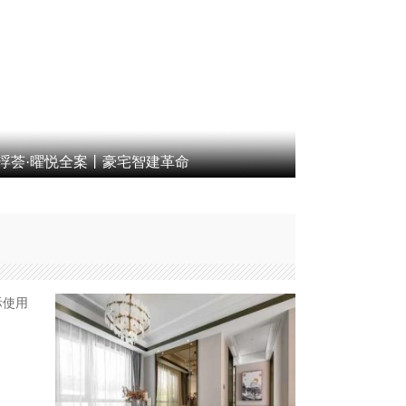
浮荟·曜悦全案丨豪宅智建革命