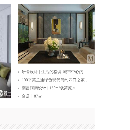
研舍设计 | 生活的格调·城市中心的
190平莫兰迪绿色现代简约四口之家，
南昌阿鹤设计 | 135m²极简原木
合居丨87㎡