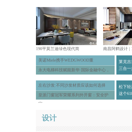
190平莫兰迪绿色现代简
南昌阿鹤设计 | 1
美诺Miele携手WEDGWOOD重
莱克吉
三合一
永大电梯科技赋能新华·国际金融中心，
让“懒
左右沙发:不同沙发材质应该如何选择
松下轻
这个6
皇派门窗冠军荣耀系列外开窗：安全护
家
设计