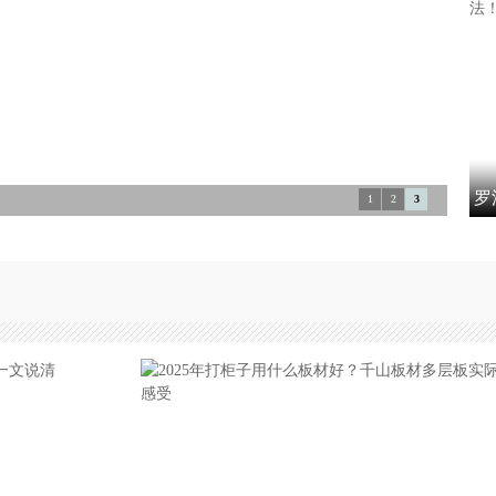
罗
1
2
3