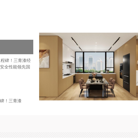
碑！三青漆