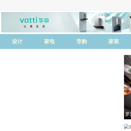
设计
家电
导购
家装
罗