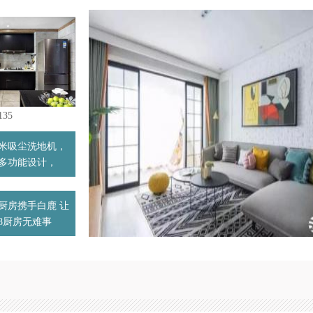
35
米吸尘洗地机，
多功能设计，
厨房携手白鹿 让
18厨房无难事