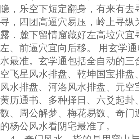
隐，乐空下短定翻身，有来有去
寻，四团高逼穴易压，岭上寻纵
露．麓下留情窟藏好左高垃穴宜
左、前逼穴宜向后移。 用玄学
水最准。玄学通包括全自动的三
空飞星风水排盘、乾坤国宝排盘
风水排盘、河洛风水排盘、元空
黄历通书、多种择日、六爻起卦
数、周公解梦、梅花易数、奇门
的杨公风水看阴宅最准了。