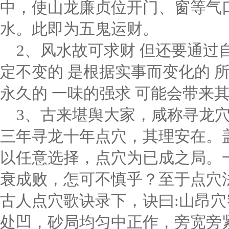
中，使山龙廉贞位开门、窗等气
水。此即为五鬼运财。
2、风水故可求财 但还要通过
定不变的 是根据实事而变化的 
永久的 一味的强求 可能会带来其他结果
3、古来堪舆大家，咸称寻龙
三年寻龙十年点穴，其理安在。
以任意选择，点穴为已成之局。
衰成败，怎可不慎乎？至于点穴
古人点穴歌诀录下，诀曰:山昂
处凹，砂局均匀中正作，旁宽旁