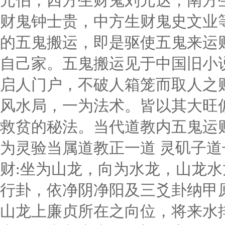
元伯，西方生财鬼刘元达，南方
财鬼钟士贵，中方生财鬼史文业
的五鬼搬运，即是驱使五鬼来运
自己家。五鬼搬运见于中国旧小
启人门户，不破人箱笼而取人之
风水局，一为法术。皆以其大旺
救贫的秘法。当代道教内五鬼运
为灵验当属道教正一道 灵矶子
财:坐为山龙，向为水龙，山龙
行卦，依净阴净阳及三爻卦纳甲
山龙上廉贞所在之向位，将来水